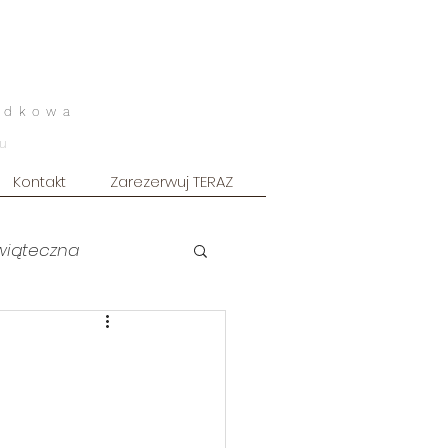
odkowa
u
Kontakt
Zarezerwuj TERAZ
świąteczna
uszkowa ART
-
owy
Sesja męska