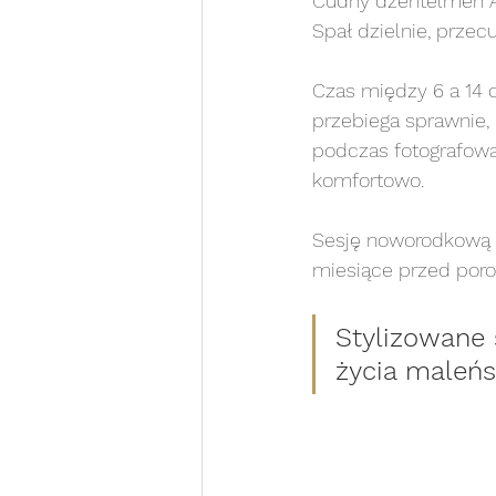
Cudny dżentelmen Al
Spał dzielnie, przec
sesja na roczek
sesja 
Czas między 6 a 14 d
przebiega sprawnie,
sesja noworodkowa white
podczas fotografowa
komfortowo.
Sesja portretowa WHITE
Sesję noworodkową r
miesiące przed por
sesja rodzinna WHITE
s
Stylizowane
życia maleńs
Chrzest Święty