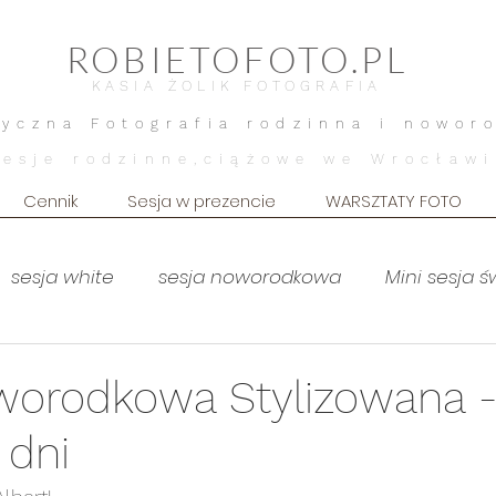
ROBIETOFOTO.PL
KASIA ŻOLIK FOTOGRAFIA
tyczna Fotografia rodzinna i nowor
Sesje rodzinne,ciążowe we Wrocławi
Cennik
Sesja w prezencie
WARSZTATY FOTO
sesja white
sesja noworodkowa
Mini sesja 
MOTHERHOOD
sesja brzuszkowa
Sesja brz
worodkowa Stylizowana 
 dni
Sesja dziecięca
Sesja kobieca
lifestyle dom