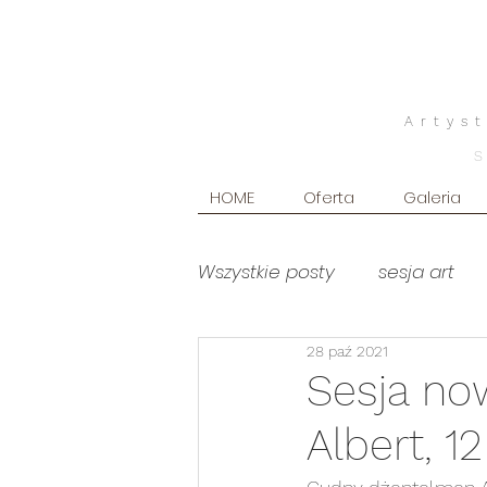
Artys
HOME
Oferta
Galeria
Wszystkie posty
sesja art
28 paź 2021
poradniki
Produkty foto
Sesja no
Albert, 12
sesja brzuszkowa WHITE