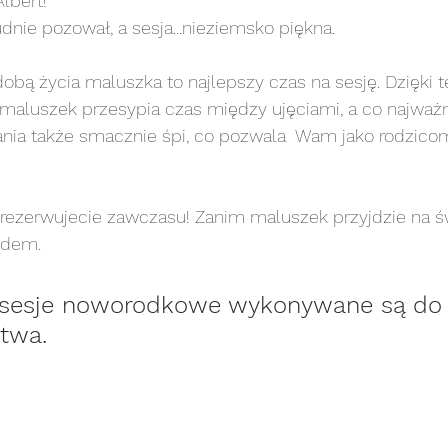
bert! 
udnie pozował, a sesja...nieziemsko piękna. 
noworodkowa art
sesja noworodkowa stylizowana
obą życia maluszka to najlepszy czas na sesję. Dzięki 
 maluszek przesypia czas między ujęciami, a co najważn
sesja plenerowa
sesja portretowa
sesja p
nia także smacznie śpi, co pozwala  Wam jako rodzicom
sesja rodzinna
sesja rodzinna art
sesja rodz
ezerwujecie zawczasu! Zanim maluszek przyjdzie na świ
odem. 
esja ślubna/narzeczeńska
sesja urodzinowa
se
 sesje noworodkowe wykonywane są do 
twa.