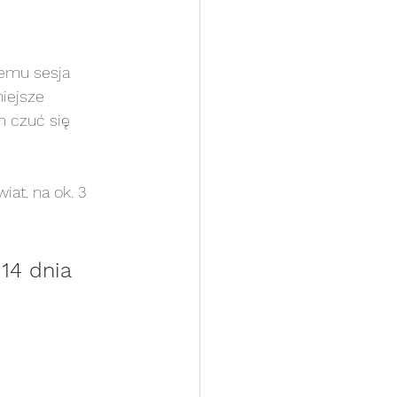
temu sesja 
iejsze 
ortretowa ART
 czuć się 
inna Plenerowa
at. na ok. 3 
sja z pupilem
14 dnia 