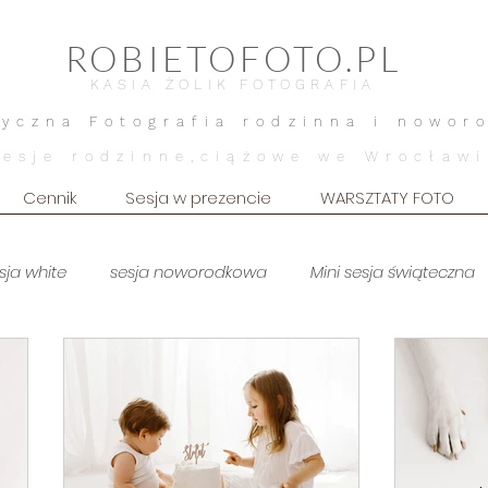
ROBIETOFOTO.PL
KASIA ŻOLIK FOTOGRAFIA
tyczna Fotografia rodzinna i nowor
Sesje rodzinne,ciążowe we Wrocławi
Cennik
Sesja w prezencie
WARSZTATY FOTO
sja white
sesja noworodkowa
Mini sesja świąteczna
zuszkowa ART
sesja brzuszkowa WHITE
Sesja dziecięca
orodkowa art
sesja noworodkowa stylizowana
sesja