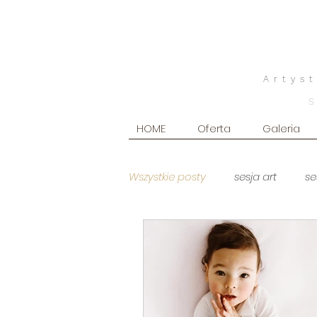
Artys
HOME
Oferta
Galeria
Wszystkie posty
sesja art
se
sesja brzuszkowa
Sesja br
sesja na roczek
sesja now