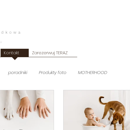
odkowa
u
Kontakt
Zarezerwuj TERAZ
poradniki
Produkty foto
MOTHERHOOD
Sesja kobieca
lifestyle domowy
Sesja męska
 noworodkowa white
sesja plenerowa