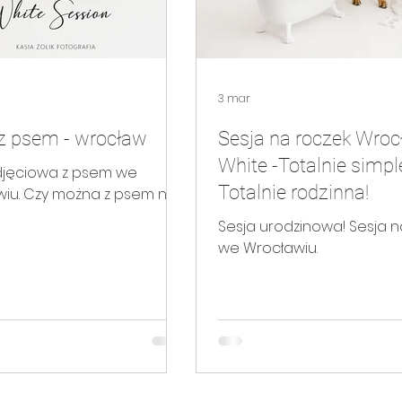
sesja rodzinna art
sesja rodzinna Plenerowa
3 mar
em
Chrzest Święty
 z psem - wrocław
Sesja na roczek Wro
White -Totalnie simpl
djęciowa z psem we
Totalnie rodzinna!
iu. Czy można z psem na
Sesja urodzinowa! Sesja n
we Wrocławiu.