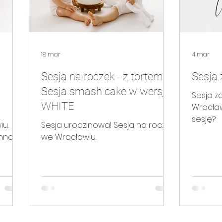
rtretowa ART
Sesja portretowa WHITE
sesja rodzinna
18 mar
4 mar
 ślubna/narzeczeńska
sesja urodzinowa
sesja z pupil
Sesja na roczek - z tortem!
Sesja
Sesja smash cake w wersji
Sesja z
WHITE
Wrocław
sesję?
iu.
Sesja urodzinowa! Sesja na roczek
nna.
we Wrocławiu.