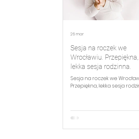
sesja portretowa
sesja po
26 mar
sesja rodzinna WHITE
sesja
Sesja na roczek we
Wrocławiu. Przepiękna,
lekka sesja rodzinna.
Sesja na roczek we Wrocław
Przepiękna, lekka sesja rodzi