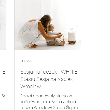
21 lis 2022
TE -
Sesja na roczek - WHITE -
Stasiu Sesja na roczek
Wrocław
ja
Roczki opanowały studio w
końcówce roku! Sesja z okazji
roczku Wrocław/ Środa Śląska