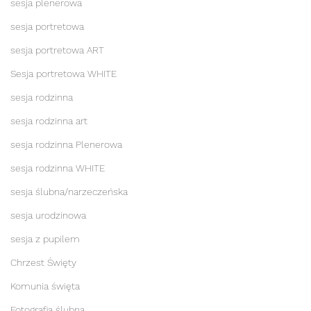
sesja plenerowa
sesja portretowa
sesja portretowa ART
Sesja portretowa WHITE
sesja rodzinna
sesja rodzinna art
sesja rodzinna Plenerowa
sesja rodzinna WHITE
sesja ślubna/narzeczeńska
sesja urodzinowa
sesja z pupilem
Chrzest Święty
Komunia święta
Fotografia ślubna