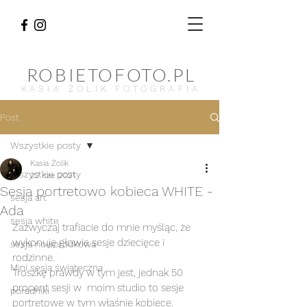
ROBIETOFOTO.PL
KASIA ŻOLIK FOTOGRAFIA
Post
Wszystkie posty
Kasia Żolik
Wszystkie posty
22 cze 2021
Sesja portretowo kobieca WHITE -
sesja art
Ada
sesja white
Zazwyczaj trafiacie do mnie myśląc, że 
wykonuję głowie sesje dziecięce i 
sesja noworodkowa
rodzinne.
Mini sesja świąteczna
Troszkę prawdy w tym jest, jednak 50 
procent sesji w  moim studio to sesje 
poradniki
portretowe w tym właśnie kobiece. 