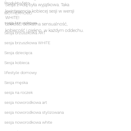
Produkty foto
Sesja z Adą była wyjątkowa. Taka 
kwintesencja kobiecej sesji w wersji 
MOTHERHOOD
WHITE!
sesja brzuszkowa
Lekkość, delikatna sensualność, 
kobiecość i piękno  w każdym oddechu.
Sesja brzuszkowa ART
sesja brzuszkowa WHITE
Sesja dziecięca
Sesja kobieca
lifestyle domowy
Sesja męska
sesja na roczek
sesja noworodkowa art
sesja noworodkowa stylizowana
sesja noworodkowa white