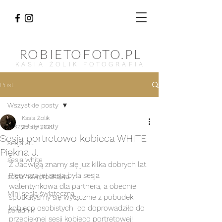
ROBIETOFOTO.PL
KASIA ŻOLIK FOTOGRAFIA
Post
Wszystkie posty
Kasia Żolik
Wszystkie posty
23 sty 2020
Sesja portretowo kobieca WHITE -
sesja art
Piękna J.
sesja white
Z Jadwigą znamy się już kilka dobrych lat. 
Pierwszą jej sesją była sesja 
sesja noworodkowa
walentynkowa dla partnera, a obecnie 
Mini sesja świąteczna
spotkałyśmy się wyłącznie z pobudek 
kobieco osobistych  co doprowadziło do 
poradniki
przepięknej sesji kobieco portretowej! 