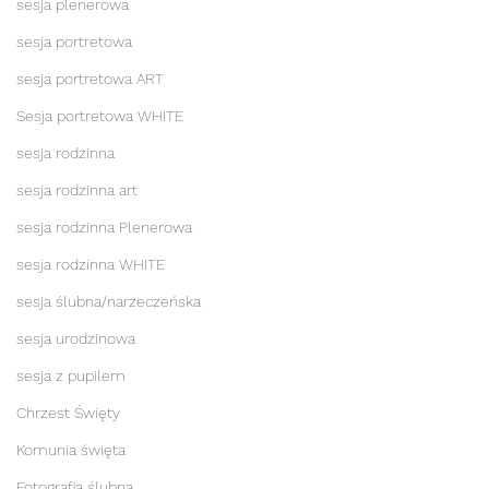
sesja plenerowa
sesja portretowa
sesja portretowa ART
Sesja portretowa WHITE
sesja rodzinna
sesja rodzinna art
sesja rodzinna Plenerowa
sesja rodzinna WHITE
sesja ślubna/narzeczeńska
sesja urodzinowa
sesja z pupilem
Chrzest Święty
Komunia święta
Fotografia ślubna