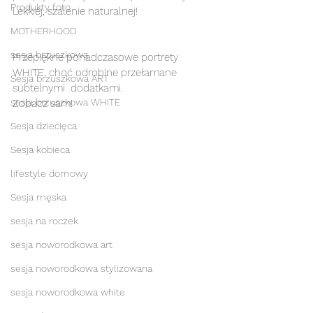
Produkty foto
Lekkiej, szalenie naturalnej! 
MOTHERHOOD
sesja brzuszkowa
Przepiękne ponadczasowe portrety 
WHITE, choć odrobine przełamane 
Sesja brzuszkowa ART
subtelnymi  dodatkami.
sesja brzuszkowa WHITE
Zobacz sam! 
Sesja dziecięca
Sesja kobieca
lifestyle domowy
Sesja męska
sesja na roczek
sesja noworodkowa art
sesja noworodkowa stylizowana
sesja noworodkowa white