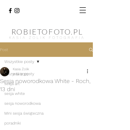
ROBIETOFOTO.PL
KASIA ŻOLIK FOTOGRAFIA
Post
Wszystkie posty
Kasia Żolik
Wszystkie posty
9 lis 2022
Sesja noworodkowa White - Roch,
sesja art
13 dni
sesja white
sesja noworodkowa
Mini sesja świąteczna
poradniki