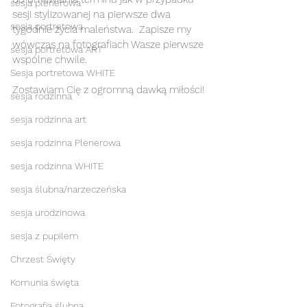
sesja plenerowa
sesji stylizowanej na pierwsze dwa 
sesja portretowa
tygodnie życia maleństwa.  Zapisze my 
wówczas na fotografiach Wasze pierwsze 
sesja portretowa ART
wspólne chwile. 
Sesja portretowa WHITE
Zostawiam Cię z ogromną dawką miłości! 
sesja rodzinna
sesja rodzinna art
sesja rodzinna Plenerowa
sesja rodzinna WHITE
sesja ślubna/narzeczeńska
sesja urodzinowa
sesja z pupilem
Chrzest Święty
Komunia święta
Fotografia ślubna