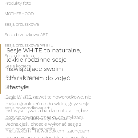
Produkty foto
MOTHERHOOD
sesja brzuszkowa
Sesja brzuszkowa ART
sesja brzuszkowa WHITE
Sesje WHITE to naturalne, 
Sesja dziecięca
lekkie rodzinne sesje 
Sesja kobieca
nawiązujące swoim 
lifestyle domowy
charakterem do zdjęć 
lifestyle. 
Sesja męska
Sesje WHITE, nawet te noworodkowe, nie 
sesja na roczek
maja ograniczeń co do wieku, gdyż sesja 
sesja noworodkowa art
jest wykonywana bardzo naturalnie, bez 
pozycjonowania dziecka, czy stylizacji. 
sesja noworodkowa stylizowana
Jednak jeśli chcecie wykonać sesję z 
sesja noworodkowa white
maluszkiem - noworodkiem- zachęcam 
do umawiania terminu jak w przypadku 