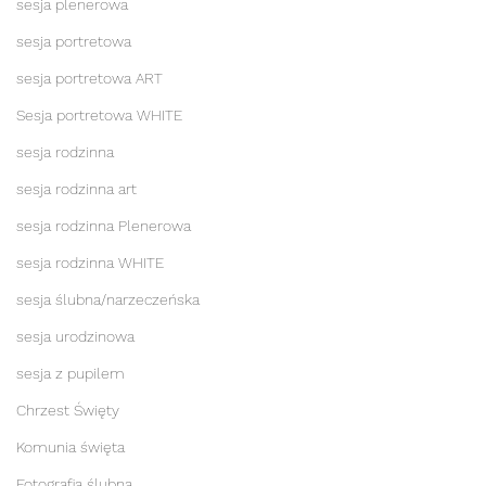
sesja plenerowa
sesja portretowa
sesja portretowa ART
Sesja portretowa WHITE
sesja rodzinna
sesja rodzinna art
sesja rodzinna Plenerowa
sesja rodzinna WHITE
sesja ślubna/narzeczeńska
sesja urodzinowa
sesja z pupilem
Chrzest Święty
Komunia święta
Fotografia ślubna