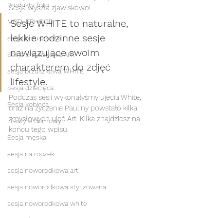
Produkty foto
Sesja wyszła zjawiskowo! 
MOTHERHOOD
Sesje WHITE to naturalne, 
lekkie rodzinne sesje 
sesja brzuszkowa
nawiązujące swoim 
Sesja brzuszkowa ART
charakterem do zdjęć 
sesja brzuszkowa WHITE
lifestyle.
Sesja dziecięca
Podczas sesji wykonałyśmy ujęcia White, 
Sesja kobieca
oraz na życzenie Pauliny powstało kilka 
zmysłowych ujęć Art. Kilka znajdziesz na 
lifestyle domowy
końcu tego wpisu.
Sesja męska
sesja na roczek
sesja noworodkowa art
sesja noworodkowa stylizowana
sesja noworodkowa white