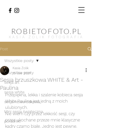
ROBIETOFOTO.PL
KASIA ŻOLIK FOTOGRAFIA
Post
Wszystkie posty
Kasia Żolik
Wszystkie posty
15 cze 2021
Sesja brzuszkowa WHITE & Art -
sesja art
Paulina
sesja white
Przepiękna, lekka i szalenie kobieca sesja 
White Paulina jest jedną z moich 
sesja noworodkowa
ulubionych. 
Mini sesja świąteczna
Nie wiem czy przez lekkość sesji, czy 
przez ukochane przeze mnie klasyczne 
poradniki
kadry czarno białe. Jedno jest pewne. 