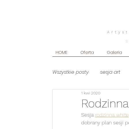
Artys
HOME
Oferta
Galeria
Wszystkie posty
sesja art
1 kwi 2020
poradniki
Produkty foto
Rodzinna
Sesja 
rodzinna white
sesja brzuszkowa WHITE
dobrany plan sesji p