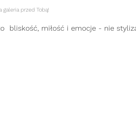
 galeria przed Tobą! 
noworodkowa art
sesja noworodkowa stylizowana
o  bliskość, miłość i emocje - nie styliz
sesja plenerowa
sesja portretowa
sesja p
sesja rodzinna
sesja rodzinna art
sesja rodz
esja ślubna/narzeczeńska
sesja urodzinowa
se