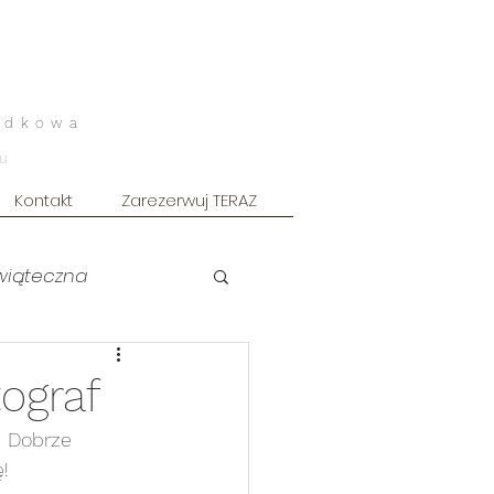
odkowa
u
Kontakt
Zarezerwuj TERAZ
świąteczna
uszkowa ART
ograf
.  Dobrze 
owy
Sesja męska
! 