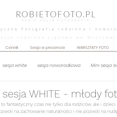
ROBIETOFOTO.PL
KASIA ŻOLIK FOTOGRAFIA
tyczna Fotografia rodzinna i nowor
Sesje rodzinne,ciążowe we Wrocławi
Cennik
Sesja w prezencie
WARSZTATY FOTO
sesja white
sesja noworodkowa
Mini sesja 
MOTHERHOOD
sesja brzuszkowa
Sesja brz
 sesja WHITE - młody fot
 to fantastyczny czas nie tylko dla rodziców, ale i dzieci
Sesja dziecięca
Sesja kobieca
lifestyle dom
ozwoli na zachowanie naturalności i nie pozwoli na nudę