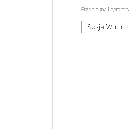
Przepiękna i ogromna
sesja na roczek
sesja 
Sesja White t
sesja noworodkowa white
Sesja portretowa WHITE
sesja rodzinna WHITE
s
Chrzest Święty