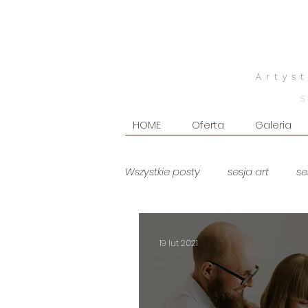
Artys
HOME
Oferta
Galeria
Wszystkie posty
sesja art
se
sesja brzuszkowa
Sesja br
19 lut 2021
sesja na roczek
sesja now