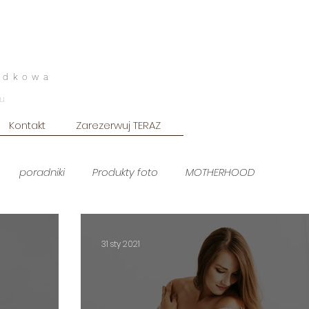
odkowa
u
Kontakt
Zarezerwuj TERAZ
poradniki
Produkty foto
MOTHERHOOD
Sesja kobieca
lifestyle domowy
Sesja męska
31 sty 2021
 noworodkowa white
sesja plenerowa