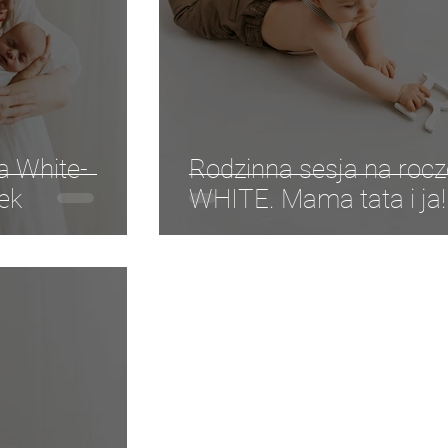
rtretowa ART
Sesja portretowa WHITE
sesja rodzinna
 ślubna/narzeczeńska
sesja urodzinowa
sesja z pupil
 White-
Rodzinna sesja na rocz
ek
WHITE. Mama tata i ja!