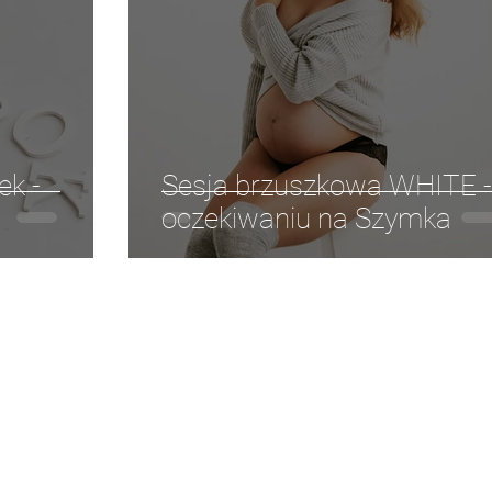
sesja rodzinna art
sesja rodzinna Plenerowa
em
Chrzest Święty
ek -
Sesja brzuszkowa WHITE 
oczekiwaniu na Szymka