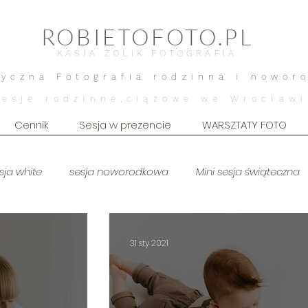
ROBIETOFOTO.PL
KASIA ŻOLIK FOTOGRAFIA
tyczna Fotografia rodzinna i nowor
Sesje rodzinne,ciążowe we Wrocławi
Cennik
Sesja w prezencie
WARSZTATY FOTO
sja white
sesja noworodkowa
Mini sesja świąteczna
zuszkowa ART
sesja brzuszkowa WHITE
Sesja dziecięca
31 sty 2021
orodkowa art
sesja noworodkowa stylizowana
sesja