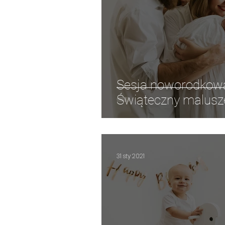
sesja portretowa
sesja po
sesja rodzinna WHITE
sesja
Sesja noworodkowa
Świąteczny malusz
31 sty 2021