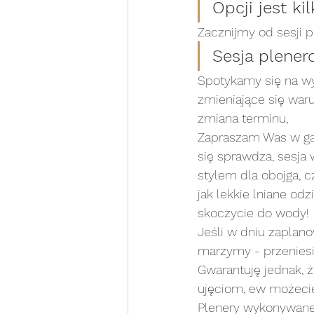
Opcji jest ki
Zacznijmy od sesji p
Sesja plener
Spotykamy się na wy
zmieniające się war
zmiana terminu,
Zapraszam Was w gar
się sprawdza, sesja 
stylem dla obojga, c
jak lekkie lniane od
skoczycie do wody!
Jeśli w dniu zaplan
marzymy - przenies
Gwarantuję jednak, 
ujęciom, ew możecie
Plenery wykonywane