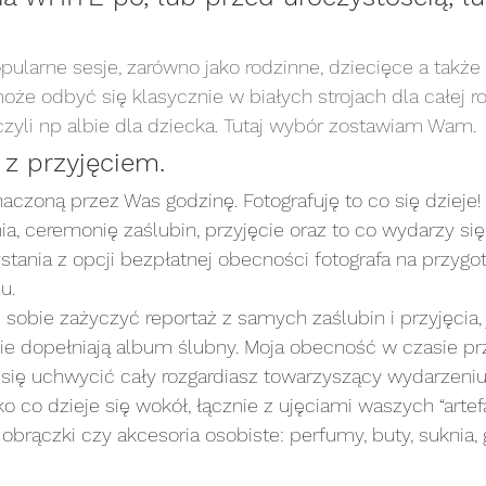
pularne sesje, zarówno jako rodzinne, dziecięce a także 
oże odbyć się klasycznie w białych strojach dla całej ro
zyli np albie dla dziecka. Tutaj wybór zostawiam Wam. 
 z przyjęciem.
czoną przez Was godzinę. Fotografuję to co się dzieje!
ia, ceremonię zaślubin, przyjęcie oraz to co wydarzy się
tania z opcji bezpłatnej obecności fotografa na przygo
u. 
obie zażyczyć reportaż z samych zaślubin i przyjęcia, 
ie dopełniają album ślubny. Moja obecność w czasie pr
 się uchwycić cały rozgardiasz towarzyszący wydarzeniu, 
o co dzieje się wokół, łącznie z ujęciami waszych “arte
 obrączki czy akcesoria osobiste: perfumy, buty, suknia, g