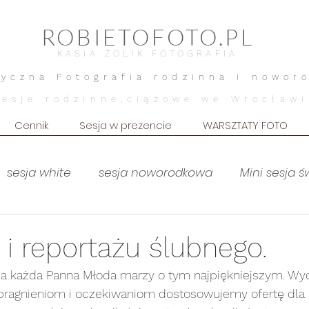
ROBIETOFOTO.PL
KASIA ŻOLIK FOTOGRAFIA
tyczna Fotografia rodzinna i nowor
Sesje rodzinne,ciążowe we Wrocławi
Cennik
Sesja w prezencie
WARSZTATY FOTO
sesja white
sesja noworodkowa
Mini sesja 
MOTHERHOOD
sesja brzuszkowa
Sesja brz
 i reportażu ślubnego.
y, a każda Panna Młoda marzy o tym najpiękniejszym. W
Sesja dziecięca
Sesja kobieca
lifestyle dom
ragnieniom i oczekiwaniom dostosowujemy ofertę dla k