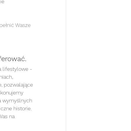
ie 
pełnić Wasze 
ortretowa ART
ferować.
inna Plenerowa
 lifestylowe - 
niach, 
sja z pupilem
e, pozwalające 
ykonujemy 
na wymyślnych 
czne historie. 
Was na 