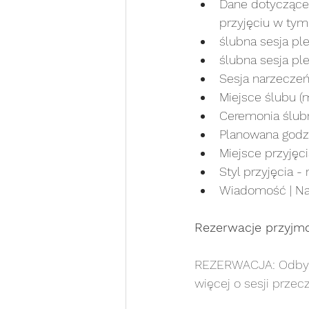
Dane dotyczące 
przyjęciu w tym
ślubna sesja pl
ślubna sesja pl
Sesja narzeczeń
Miejsce ślubu (
Ceremonia ślub
Planowana godzi
Miejsce przyjęcia
Styl przyjęcia -
Wiadomość | Na
Rezerwacje przyjm
REZERWACJA: Odbyw
więcej o sesji przec