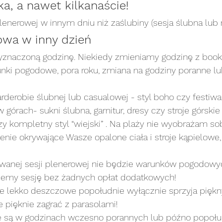
lka, a nawet kilkanaście!
lenerowej w innym dniu niż zaślubiny (sesja ślubna lub
owa w inny dzień
znaczoną godzinę. Niekiedy zmieniamy godzinę z booki
unki pogodowe, pora roku, zmiana na godziny poranne lu
derobie ślubnej lub casualowej - styl boho czy festiw
w górach- sukni ślubna, garnitur, dresy czy stroje górsk
zy kompletny styl “wiejski” . Na plaży nie wyobrażam sob
zienie okrywające Wasze opalone ciała i stroje kąpielowe,
owanej sesji plenerowej nie będzie warunków pogodowyc
iemy sesję bez żadnych opłat dodatkowych!
że lekko deszczowe popołudnie wyłącznie sprzyja pięk
 pięknie zagrać z parasolami! 
 są w godzinach wczesno porannych lub późno popołu