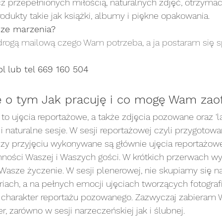
z przepełnionych miłością, naturalnych zdjęć, otrzymac
dukty takie jak książki, albumy i piękne opakowania. 
noworodkowa art
sesja noworodkowa stylizowana
sze marzenia?
ogą mailową czego Wam potrzeba, a ja postaram się s
sesja plenerowa
sesja portretowa
sesja p
l lub tel 669 160 504
ę o tym Jak pracuję i co mogę Wam zao
sesja rodzinna
sesja rodzinna art
sesja rodz
 to ujęcia reportażowe, a także zdjęcia pozowane oraz 'la
i naturalne sesje. W sesji reportażowej czyli przygotowa
esja ślubna/narzeczeńska
sesja urodzinowa
se
czy przyjęciu wykonywane są głównie ujęcia reportażow
ności Waszej i Waszych gości. W krótkich przerwach w
Wasze życzenie. W sesji plenerowej, nie skupiamy się 
riach, a na pełnych emocji ujęciach tworzących fotografi
charakter reportażu pozowanego. Zazwyczaj zabieram 
, zarówno w sesji narzeczeńskiej jak i ślubnej.  