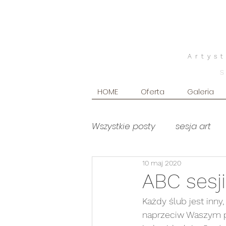
Artys
HOME
Oferta
Galeria
Wszystkie posty
sesja art
10 maj 2020
poradniki
Produkty foto
ABC sesji
Każdy ślub jest inn
sesja brzuszkowa WHITE
naprzeciw Waszym p