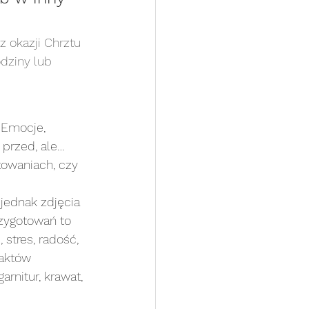
z okazji Chrztu 
dziny lub 
 
 Emocje, 
 przed, ale…
towaniach, czy 
jednak zdjęcia 
zygotowań to 
stres, radość, 
faktów 
arnitur, krawat, 