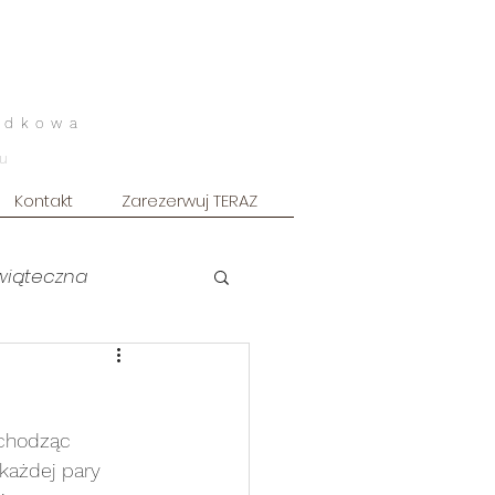
odkowa
u
Kontakt
Zarezerwuj TERAZ
świąteczna
uszkowa ART
ychodząc 
owy
Sesja męska
ażdej pary 