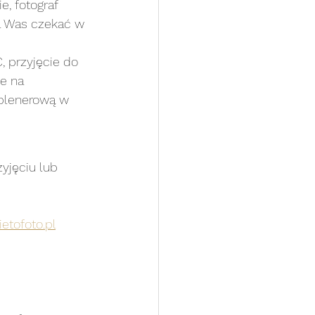
, fotograf 
na Was czekać w 
 przyjęcie do 
e na 
 plenerową w 
yjęciu lub 
etofoto.pl