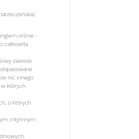
 narzeczeńska)
ngiem online - 
b całkowita 
alowy zawsze 
ie dopasowane 
ie nic innego 
 w których 
h, o których 
nym, intymnym 
dniowych. 