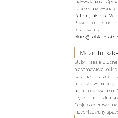
indywidualnie. Opróc
spersonalizowane pro
sesja na roczek
sesja 
Zatem, jakie są Wa
Powiadomcie mnie dr
oczekiwania.
sesja noworodkowa white
biuro@robietofoto.p
Może troszk
Sesja portretowa WHITE
Śluby i sesje Ślubne
niesamowicie lekkie 
sesja rodzinna WHITE
s
ceremonii zaślubin 
na zachowanie intym
ujęcia pozowane na 
Chrzest Święty
stylizacjach i akceso
Sesja plenerowa ma 
inscenizowany spacer