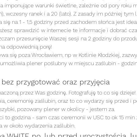
a imponujące warunki świetlne, zależnie od pory roku 
eń), wczesny ranek i a 20 (lato). Z zasady im później tym l
 się na 1 - 1,5 godziny przed zachodem słońca jest idea
esz sprawdzić w internecie te informacje i dobrać czas
czam przesunięcie Waszej sesji na 2 godziny do przodu 
na odpowiednią porę!
wa się poza Wrocławiem, np w Kotlinie Kłodzkiej, zazwy
 umożliwia plener poślubny w miejscu zaślubin - godzin
 bez przygotować oraz przyjęcia
czoną przez Was godzinę. Fotografuję to co się dzieje!
ia, ceremonię zaślubin, oraz to co wydarzy się przed i po
szybki, pozowany plener w okolicy - jestem za.
i to godzina - sam czas ceremonii w USC to ok 15 mi
a w około wydarzenia zaślubin. 
na WHITE po, lub przed uroczystością, lu