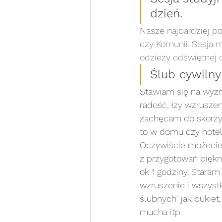
dzień.
Nasze najbardziej po
czy Komunii. Sesja m
odzieży odświętnej c
Ślub cywilny
Stawiam się na wyzna
radość, łzy wzruszen
zachęcam do skorzys
to w domu czy hotel
Oczywiście możecie s
z przygotowań piękn
ok 1 godziny, Staram
wzruszenie i wszystk
ślubnych” jak bukiet,
mucha itp. 