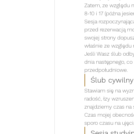
Zatem, ze względu n
8-10 i 17 (późna jesi
Sesja rozpoczynająca
przed rezerwacją moż
swojej strony dopusz
właśnie ze względu 
Jeśli Wasz ślub odby
dnia następnego, co
przedpołudniowe. 
Ślub cywilny
Stawiam się na wyzna
radość, łzy wzruszen
znajdziemy czas na 
Czas mojej obecnośc
sporo czasu na ujęci
Sesja studyj