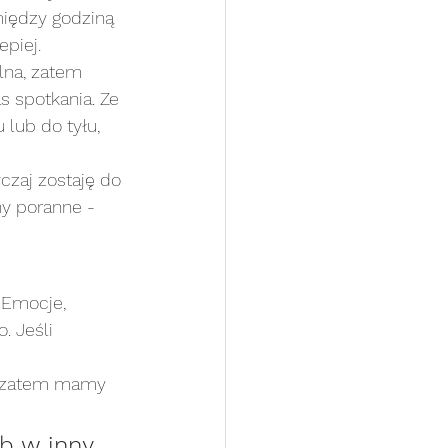
między godziną 
epiej. 
lna, zatem 
 spotkania. Ze 
lub do tyłu, 
czaj zostaję do 
y poranne - 
 Emocje, 
. Jeśli 
n zatem mamy 
b w inny 