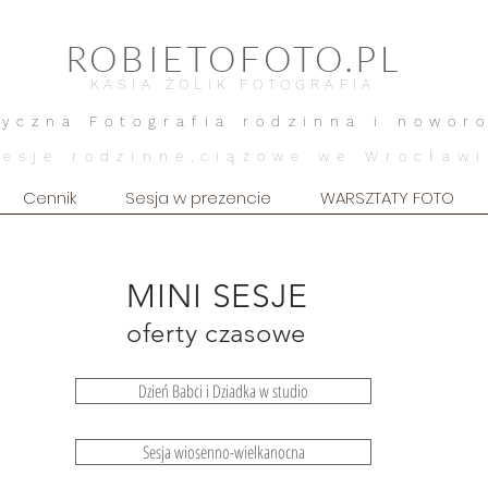
ROBIETOFOTO.PL
KASIA ŻOLIK FOTOGRAFIA
tyczna Fotografia rodzinna i nowor
Sesje rodzinne,ciążowe we Wrocławi
Cennik
Sesja w prezencie
WARSZTATY FOTO
MINI SESJE
oferty czasowe
Dzień Babci i Dziadka w studio
Sesja wiosenno-wielkanocna