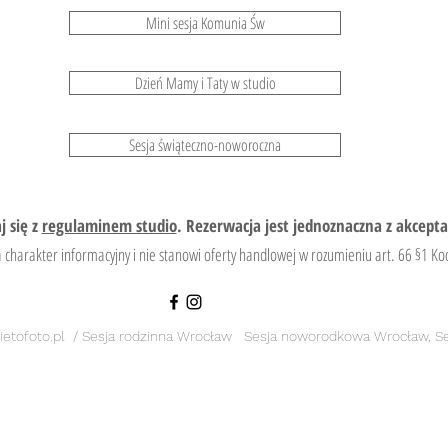
Mini sesja Komunia Św
Dzień Mamy i Taty w studio
Sesja świąteczno-noworoczna
j się z
regulaminem studio
. Rezerwacja jest jednoznaczna z akcept
 charakter informacyjny i nie stanowi oferty handlowej w rozumieniu art. 66 §1 K
bietofoto.pl / Sesja rodzinna Wrocław Sesja noworodkowa Wrocław, S