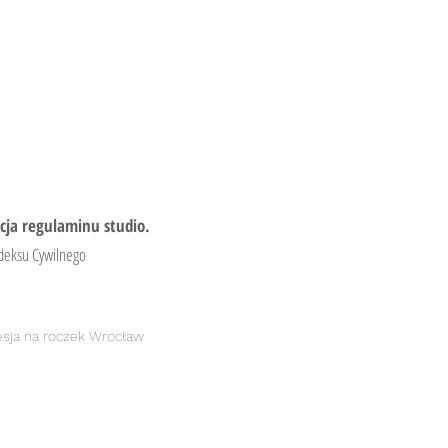
acja regulaminu studio.
odeksu Cywilnego
esja na roczek Wrocław