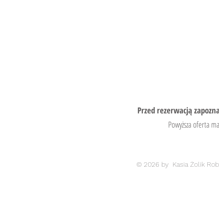
Przed rezerwacją zapozna
Powyższa oferta ma
© 2026 by Kasia Żolik Ro