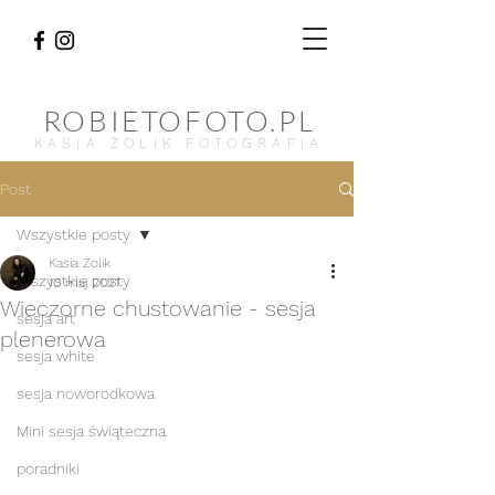
ROBIETOFOTO.PL
KASIA ŻOLIK FOTOGRAFIA
Post
Wszystkie posty
Kasia Żolik
Wszystkie posty
10 maj 2021
Wieczorne chustowanie - sesja
sesja art
plenerowa
sesja white
sesja noworodkowa
Mini sesja świąteczna
poradniki