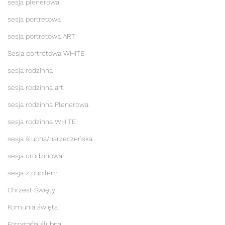
sesja plenerowa
sesja portretowa
sesja portretowa ART
Sesja portretowa WHITE
sesja rodzinna
sesja rodzinna art
sesja rodzinna Plenerowa
sesja rodzinna WHITE
sesja ślubna/narzeczeńska
sesja urodzinowa
sesja z pupilem
Chrzest Święty
Komunia święta
Fotografia ślubna