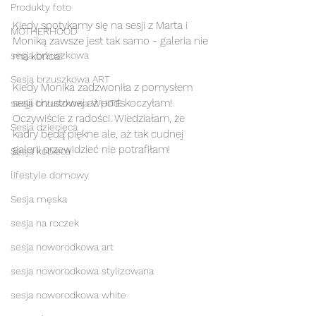
Produkty foto
Kiedy spotykamy się na sesji z Marta i 
MOTHERHOOD
Moniką zawsze jest tak samo - galeria nie 
sesja brzuszkowa
ma końca! 
Sesja brzuszkowa ART
Kiedy Monika zadzwoniła z pomysłem 
sesji chustowej aż podskoczyłam! 
sesja brzuszkowa WHITE
Oczywiście z radości. Wiedziałam, że 
Sesja dziecięca
kadry będą piękne ale, aż tak cudnej 
galerii przewidzieć nie potrafiłam! 
Sesja kobieca
lifestyle domowy
Sesja męska
sesja na roczek
sesja noworodkowa art
sesja noworodkowa stylizowana
sesja noworodkowa white