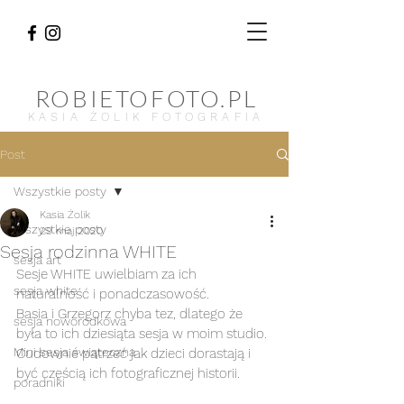
ROBIETOFOTO.PL
KASIA ŻOLIK FOTOGRAFIA
Post
Wszystkie posty
Kasia Żolik
Wszystkie posty
29 maj 2020
Sesja rodzinna WHITE
sesja art
Sesje WHITE uwielbiam za ich 
sesja white
naturalność i ponadczasowość.
Basia i Grzegorz chyba tez, dlatego że 
sesja noworodkowa
była to ich dziesiąta sesja w moim studio.
Mini sesja świąteczna
Cudownie patrzeć jak dzieci dorastają i 
być częścią ich fotograficznej historii.
poradniki