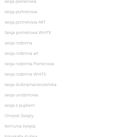
sesja plenerowa
sesja portretowa
sesja portretowa ART
Sesja portretowa WHITE
sesja rodzinna
sesja rodzinna art
sesja rodzinna Plenerowa
sesja rodzinna WHITE
sesja ślubna/narzeczeńska
sesja urodzinowa
sesja z pupilem
Chrzest Święty
Komunia święta
Fotografia ślubna