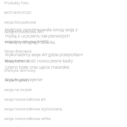
Produkty foto
MOTHERHOOD
sesja brzuszkowa
Małgosia zarezerwowała swoją sesję z 
Sesja brzuszkowa ART
myślą o uczczeniu tak pierwszych 
sesja brzuszkowa WHITE
miesięcy drugiego dziecka.
Sesja dziecięca
Wykonaliśmy sesje Art gdzie przeplotłam 
Sesja kobieca
klasyczne i dość nowoczesne kadry 
czarno białe oraz ujęcia malarskie.
lifestyle domowy
Wyszło przepięknie! 
Sesja męska
sesja na roczek
sesja noworodkowa art
sesja noworodkowa stylizowana
sesja noworodkowa white