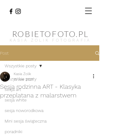
ROBIETOFOTO.PL
KASIA ŻOLIK FOTOGRAFIA
Post
Wszystkie posty
Kasia Żolik
Wszystkie posty
15 cze 2021
Sesja rodzinna ART - Klasyka
sesja art
przeplatana z malarstwem
sesja white
sesja noworodkowa
Mini sesja świąteczna
poradniki