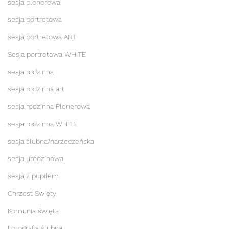
sesja plenerowa
sesja portretowa
sesja portretowa ART
Sesja portretowa WHITE
sesja rodzinna
sesja rodzinna art
sesja rodzinna Plenerowa
sesja rodzinna WHITE
sesja ślubna/narzeczeńska
sesja urodzinowa
sesja z pupilem
Chrzest Święty
Komunia święta
Fotografia ślubna