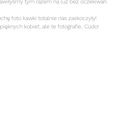
stawiłyśmy tym razem na luz bez oczekiwań. 
noworodkowa art
sesja noworodkowa stylizowana
trochę foto kawki totalnie nas zaskoczyły!
ięknych kobiet...ale te fotografie.. Cudo! 
sesja plenerowa
sesja portretowa
sesja p
sesja rodzinna
sesja rodzinna art
sesja rodz
esja ślubna/narzeczeńska
sesja urodzinowa
se