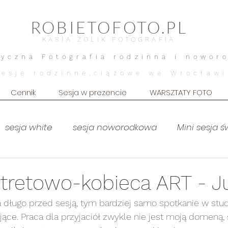
ROBIETOFOTO.PL
KASIA ŻOLIK FOTOGRAFIA
tyczna Fotografia rodzinna i nowor
Sesje rodzinne,ciążowe we Wrocławi
Cennik
Sesja w prezencie
WARSZTATY FOTO
sesja white
sesja noworodkowa
Mini sesja 
MOTHERHOOD
sesja brzuszkowa
Sesja brz
tretowo-kobieca ART - Ju
a długo przed sesją, tym bardziej samo spotkanie w stud
Sesja dziecięca
Sesja kobieca
lifestyle dom
jące. Praca dla przyjaciół zwykle nie jest moją domeną, 