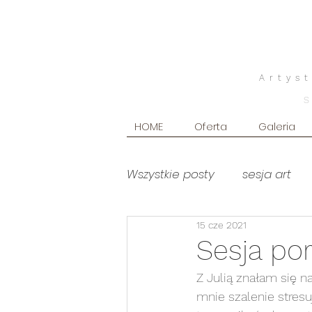
Artys
HOME
Oferta
Galeria
Wszystkie posty
sesja art
15 cze 2021
poradniki
Produkty foto
Sesja por
Z Julią znałam się n
sesja brzuszkowa WHITE
mnie szalenie stresu