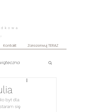
odkowa
u
Kontakt
Zarezerwuj TERAZ
świąteczna
uszkowa ART
lia
io był dla 
owy
Sesja męska
staram się 