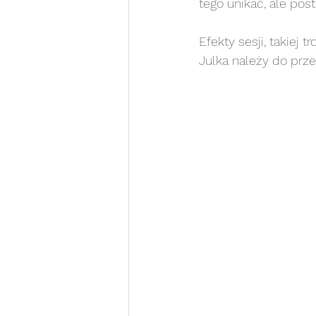
tego unikać, ale po
sesja na roczek
sesja 
Efekty sesji, takiej 
Julka należy do przep
sesja noworodkowa white
Sesja portretowa WHITE
sesja rodzinna WHITE
s
Chrzest Święty