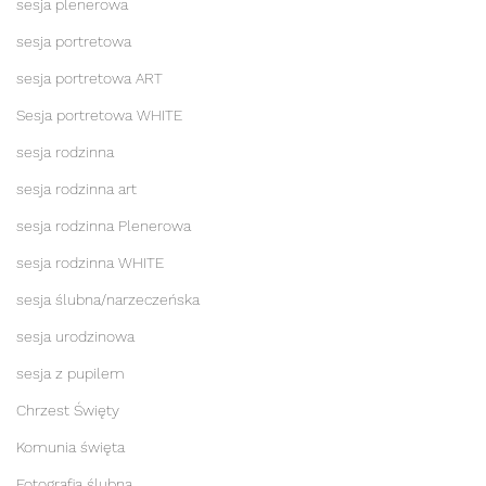
sesja plenerowa
sesja portretowa
sesja portretowa ART
Sesja portretowa WHITE
sesja rodzinna
sesja rodzinna art
sesja rodzinna Plenerowa
sesja rodzinna WHITE
sesja ślubna/narzeczeńska
sesja urodzinowa
sesja z pupilem
Chrzest Święty
Komunia święta
Fotografia ślubna