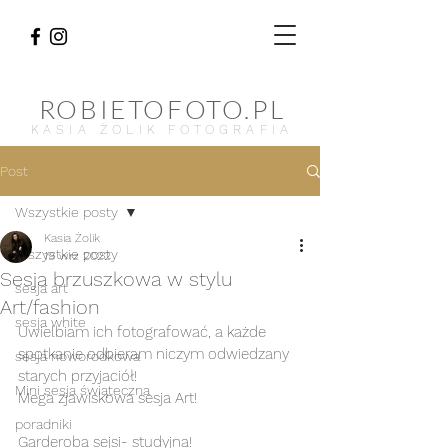
ROBIETOFOTO.PL
KASIA ŻOLIK FOTOGRAFIA
Post
Wszystkie posty
Kasia Żolik
Wszystkie posty
19 wrz 2022
Sesja brzuszkowa w stylu
sesja art
Art/fashion
sesja white
Uwielbiam ich fotografować, a każde 
spotkanie odbieram niczym odwiedzany 
sesja noworodkowa
starych przyjaciół! 
Mini sesja świąteczna
Mega zjawiskowa sesja Art!
poradniki
Garderoba sejsi- studyjna! 