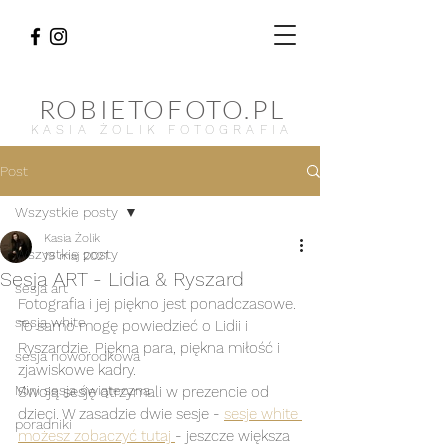
ROBIETOFOTO.PL
KASIA ŻOLIK FOTOGRAFIA
Post
Wszystkie posty
Kasia Żolik
Wszystkie posty
19 maj 2021
Sesja ART - Lidia & Ryszard
sesja art
Fotografia i jej piękno jest ponadczasowe. 
sesja white
To samo mogę powiedzieć o Lidii i 
Ryszardzie. Piękna para, piękna miłość i 
sesja noworodkowa
zjawiskowe kadry.
Mini sesja świąteczna
Swoją sesję otrzymali w prezencie od 
dzieci. W zasadzie dwie sesje - 
sesje white 
poradniki
możesz zobaczyć tutaj 
- jeszcze większa 