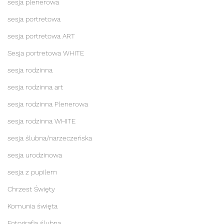
sesja plenerowa
sesja portretowa
sesja portretowa ART
Sesja portretowa WHITE
sesja rodzinna
sesja rodzinna art
sesja rodzinna Plenerowa
sesja rodzinna WHITE
sesja ślubna/narzeczeńska
sesja urodzinowa
sesja z pupilem
Chrzest Święty
Komunia święta
Fotografia ślubna