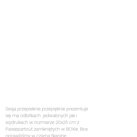
Sesja przepieknie przepięknie prezentuje 
się ma odbitkach  jedwabnych jak i 
wydrukach w rozmiarze 20x25 cm z 
Passepartout zamkniętych w BOXie. Box 
oprawiliśmy w czarną tkaninę 