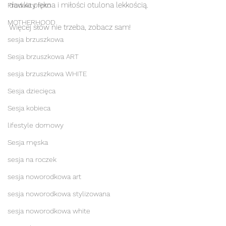
dawka piękna i miłości otulona lekkością.
Produkty foto
MOTHERHOOD
Więcej słów nie trzeba, zobacz sam! 
sesja brzuszkowa
Sesja brzuszkowa ART
sesja brzuszkowa WHITE
Sesja dziecięca
Sesja kobieca
lifestyle domowy
Sesja męska
sesja na roczek
sesja noworodkowa art
sesja noworodkowa stylizowana
sesja noworodkowa white