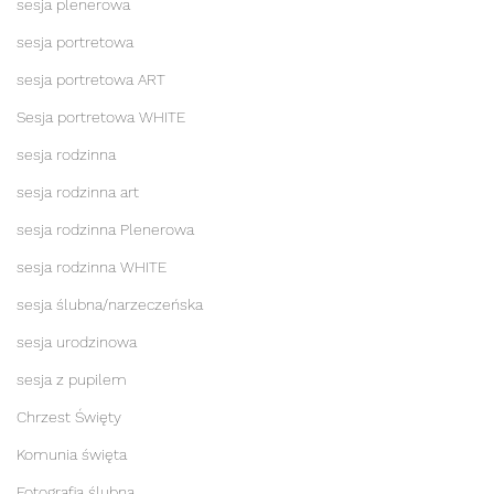
sesja plenerowa
sesja portretowa
sesja portretowa ART
Sesja portretowa WHITE
sesja rodzinna
sesja rodzinna art
sesja rodzinna Plenerowa
sesja rodzinna WHITE
sesja ślubna/narzeczeńska
sesja urodzinowa
sesja z pupilem
Chrzest Święty
Komunia święta
Fotografia ślubna