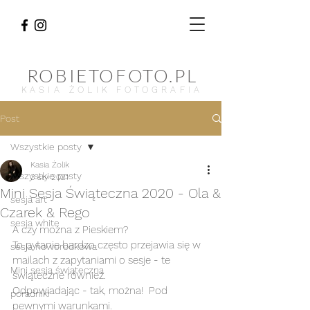
ROBIETOFOTO.PL
KASIA ŻOLIK FOTOGRAFIA
Post
Wszystkie posty
Kasia Żolik
Wszystkie posty
3 sty 2021
Mini Sesja Świąteczna 2020 - Ola &
sesja art
Czarek & Rego
sesja white
A czy można z Pieskiem? 
To pytanie bardzo często przejawia się w 
sesja noworodkowa
mailach z zapytaniami o sesje - te 
Mini sesja świąteczna
świąteczne również. 
Odpowiadając - tak, można!  Pod 
poradniki
pewnymi warunkami. 