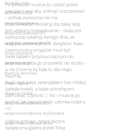
Produkty foto
Po pierwsze musicie to ustalić przed 
zakupem sesji aby uniknąć rozczarowań 
MOTHERHOOD
- jednak zazwyczaj nie ma 
sesja brzuszkowa
przeciwskazań. Booking dla takiej sesji 
jest ustalany indywidualnie - Sesja jest 
Sesja brzuszkowa ART
zazwyczaj ostatnią danego dnia, ze 
sesja brzuszkowa WHITE
względu potencjalnych alergików. Nasz 
czworonożny przyjaciel musi być 
Sesja dziecięca
zwierzątkiem przyzwyczajonym do 
podróży (trzeba go przywieść do studio - 
Sesja kobieca
a nie chcemy by była to dla niego 
lifestyle domowy
trauma). 
Pupil  być także zwierzątkiem bez infekcji 
Sesja męska
(jakiejkolwiek!), a także potrafiącym 
sesja na roczek
zachować czystość :)  No i musicie go 
kochać jak prawowitego członka rodziny  
sesja noworodkowa art
<3
sesja noworodkowa stylizowana
Zdjęcia gotowe, zatem śliczna 
sesja noworodkowa white
świąteczna galeria przed Tobą! 