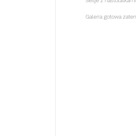
Sesje z nastolatkami
sesja na roczek
sesja 
Galeria gotowa zate
sesja noworodkowa white
Sesja portretowa WHITE
sesja rodzinna WHITE
s
Chrzest Święty