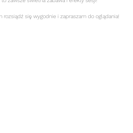
 to zawsze świetna zabawa i efekty sesji!  
noworodkowa art
sesja noworodkowa stylizowana
m rozsiądź się wygodnie i zapraszam do oglądania! 
sesja plenerowa
sesja portretowa
sesja p
sesja rodzinna
sesja rodzinna art
sesja rodz
esja ślubna/narzeczeńska
sesja urodzinowa
se