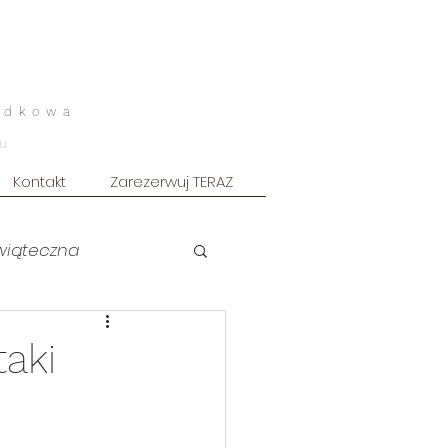
odkowa
u
Kontakt
Zarezerwuj TERAZ
świąteczna
uszkowa ART
taki
owy
Sesja męska