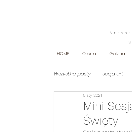
Artys
HOME
Oferta
Galeria
Wszystkie posty
sesja art
5 sty 2021
poradniki
Produkty foto
Mini Sesj
Święty
sesja brzuszkowa WHITE