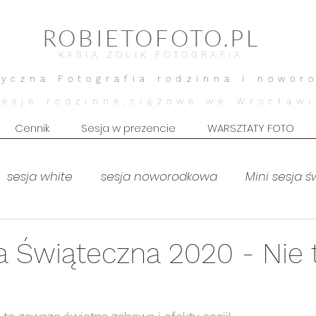
ROBIETOFOTO.PL
KASIA ŻOLIK FOTOGRAFIA
tyczna Fotografia rodzinna i nowor
Sesje rodzinne,ciążowe we Wrocławi
Cennik
Sesja w prezencie
WARSZTATY FOTO
sesja white
sesja noworodkowa
Mini sesja 
MOTHERHOOD
sesja brzuszkowa
Sesja brz
a Świąteczna 2020 - Nie 
Sesja dziecięca
Sesja kobieca
lifestyle dom