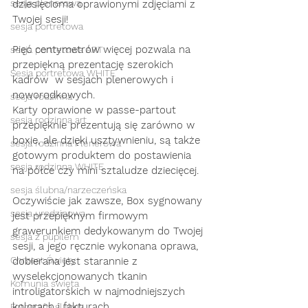
sesja plenerowa
dziesięcioma oprawionymi zdjęciami z 
Twojej sesji! 
sesja portretowa
Pięć centymetrów więcej pozwala na 
sesja portretowa ART
przepiękną prezentację szerokich 
Sesja portretowa WHITE
kadrów  w sesjach plenerowych i 
noworodkowych.  
sesja rodzinna
Karty oprawione w passe-partout 
sesja rodzinna art
przepięknie prezentują się zarówno w 
boxie, ale dzięki usztywnieniu, są także 
sesja rodzinna Plenerowa
gotowym produktem do postawienia 
sesja rodzinna WHITE
na półce czy mini sztaludze dziecięcej. 
sesja ślubna/narzeczeńska
Oczywiście jak zawsze, Box sygnowany 
sesja urodzinowa
jest przepięknym firmowym  
grawerunkiem dedykowanym do Twojej 
sesja z pupilem
sesji, a jego ręcznie wykonana oprawa, 
Chrzest Święty
dobierana jest starannie z 
wyselekcjonowanych tkanin 
Komunia święta
introligatorskich w najmodniejszych 
kolorach i fakturach.    
Fotografia ślubna