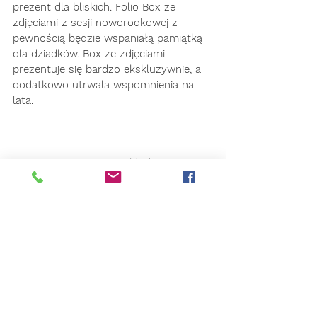
prezent dla bliskich. Folio Box ze 
zdjęciami z sesji noworodkowej z 
pewnością będzie wspaniałą pamiątką 
dla dziadków. Box ze zdjęciami 
prezentuje się bardzo ekskluzywnie, a  
dodatkowo utrwala wspomnienia na 
lata. 
FOLIO BOX to zestaw składający się z 
dwóch lub trzech elementów. Ze zdjęć 
podklejonych na kartach z eleganckimi 
ramkami passe-partout, ręcznie 
wykonanego pudełka w wybranym 
kolorze oraz opcjonalnie pamięci USB. 