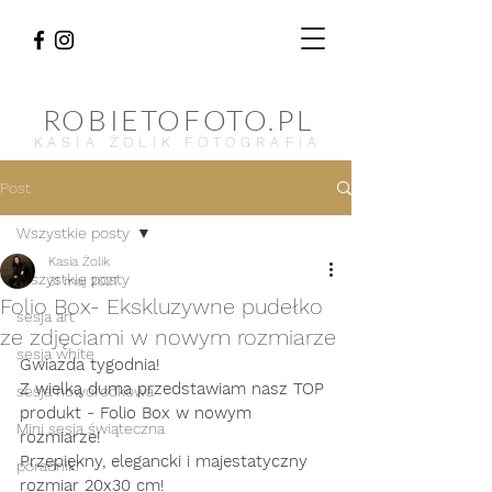
ROBIETOFOTO.PL
KASIA ŻOLIK FOTOGRAFIA
Post
Wszystkie posty
Kasia Żolik
Wszystkie posty
31 maj 2021
Folio Box- Ekskluzywne pudełko
sesja art
ze zdjęciami w nowym rozmiarze
sesja white
Gwiazda tygodnia! 
Z wielką duma przedstawiam nasz TOP 
sesja noworodkowa
produkt - Folio Box w nowym 
Mini sesja świąteczna
rozmiarze! 
Przepiękny, elegancki i majestatyczny 
poradniki
rozmiar 20x30 cm! 