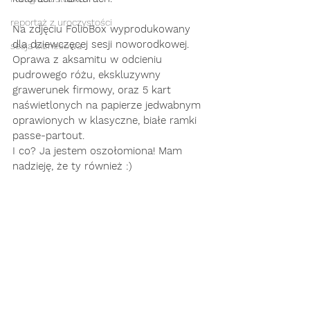
reportaż z uroczystości
Na zdjęciu FolioBox wyprodukowany 
dla dziewczęcej sesji noworodkowej.
sesja biznesowa
Oprawa z aksamitu w odcieniu 
pudrowego różu, ekskluzywny  
grawerunek firmowy, oraz 5 kart 
naświetlonych na papierze jedwabnym 
oprawionych w klasyczne, białe ramki 
passe-partout.
I co? Ja jestem oszołomiona! Mam 
nadzieję, że ty również :) 