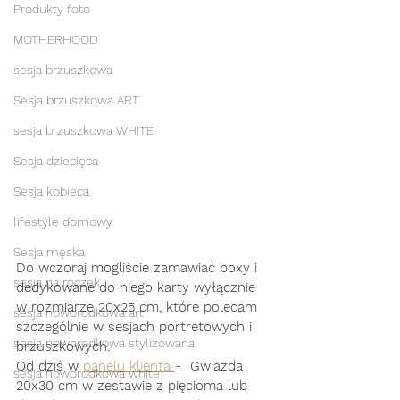
Produkty foto
MOTHERHOOD
sesja brzuszkowa
Sesja brzuszkowa ART
sesja brzuszkowa WHITE
Sesja dziecięca
Sesja kobieca
lifestyle domowy
Sesja męska
Do wczoraj mogliście zamawiać boxy i 
sesja na roczek
dedykowane do niego karty wyłącznie 
w rozmiarze 20x25 cm, które polecam 
sesja noworodkowa art
szczególnie w sesjach portretowych i 
sesja noworodkowa stylizowana
brzuszkowych.  
Od dziś w 
panelu klienta 
-  Gwiazda 
sesja noworodkowa white
20x30 cm w zestawie z pięcioma lub 