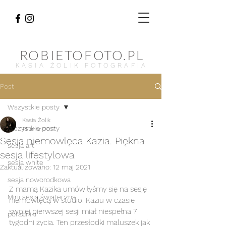
ROBIETOFOTO.PL
KASIA ŻOLIK FOTOGRAFIA
Post
Wszystkie posty
Kasia Żolik
Wszystkie posty
14 mar 2017
Sesja niemowlęca Kazia. Piękna
sesja art
sesja lifestylowa
sesja white
Zaktualizowano:
12 maj 2021
sesja noworodkowa
Z mamą Kazika umówiłyśmy się na sesję 
Mini sesja świąteczna
niemowlęcą w studio. Kaziu w czasie 
swojej pierwszej sesji miał niespełna 7 
poradniki
tygodni życia. Ten przesłodki maluszek jak 