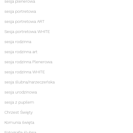
sesja plenerowa
sesja portretowa
sesja portretowa ART
Sesja portretowa WHITE
sesja rodzinna
sesja rodzinna art
sesja rodzinna Plenerowa
sesja rodzinna WHITE
sesja ślubna/narzeczeńska
sesja urodzinowa
sesja z pupilem
Chrzest Święty
Komunia święta
Fotografia ślubna