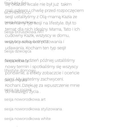
Produkty foto
się okazało wcale nie był już  takim 
maluszkiem i chwilę przed rozpoczęciem 
MOTHERHOOD
sesji ustaliłyśmy z Olą-mamą Kazia ze 
sesja brzuszkowa
zmieniamy typ sesji na lifestyle. Był to 
temat dla nich idealny. Mama, Tato i ich 
Sesja brzuszkowa ART
cudowny Kazik, wszyscy w domu, 
sesja brzuszkowa WHITE
wszyscy sobą, bez pozowania i 
udawania. Kocham ten typ sesji!
Sesja dziecięca
Niespełna tydzień później ustaliliśmy 
Sesja kobieca
nowy termin i spotkaliśmy się wszyscy 
lifestyle domowy
ponownie, a efekty zobaczcie i oceńcie 
sami. My jesteśmy zachwyceni. 
Sesja męska
Kochani..Dziękuję za wpuszczenie mnie 
sesja na roczek
do waszego życia .
sesja noworodkowa art
sesja noworodkowa stylizowana
sesja noworodkowa white