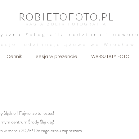
ROBIETOFOTO.PL
KASIA ŻOLIK FOTOGRAFIA
tyczna Fotografia rodzinna i nowor
Sesje rodzinne,ciążowe we Wrocławi
Cennik
Sesja w prezencie
WARSZTATY FOTO
ląskiej! Fajnie, ze tu jesteś!
samym centrum Środy Śląskiej!
usza w marcu 2023! Do tego czasu zapraszam