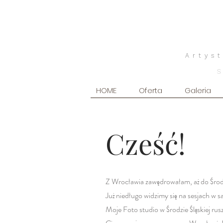
Artys
HOME
Oferta
Galeria
Cześć!
Z Wrocławia zawędrowałam, aż do Środy Ś
Już niedługo widzimy się na sesjach w 
Moje Foto studio w Środzie Śląskiej r