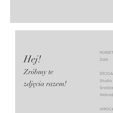
ROBIE
Hej!
Żolik
Zróbmy te
ŚRODA 
Studio
zdjęcia razem!
Środzie
Wolnoś
WROC