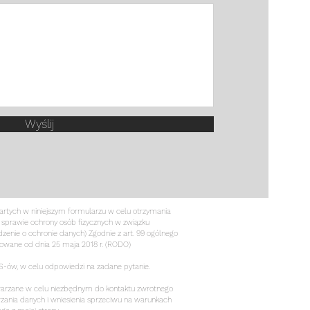
Wyślij
artych w niniejszym formularzu w celu otrzymania
 sprawie ochrony osób fizycznych w związku
nie o ochronie danych) Zgodnie z art. 99 ogólnego
sowane od dnia 25 maja 2018 r. (RODO)
S-ów, w celu odpowiedzi na zadane pytanie.
etwarzane w celu niezbędnym do kontaktu zwrotnego
zania danych i wniesienia sprzeciwu na warunkach