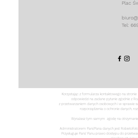
Plac Ś
biuro@
Tel: 66
Korzystając z formularza kontaktowego na stroni
odpowiedzi na zadane pytanie zgodnie z Roz
z przetwarzaniem danych osobowych i w sprawie sw
rozporządzenia o ochronie danych, ro
Wyrażasz tym samym zgodę na otrzymanie od
Administratorem Pani/Pana danych jest Robietofot
Przysługuje Pani/ Panu prawo dostępu do przetwa