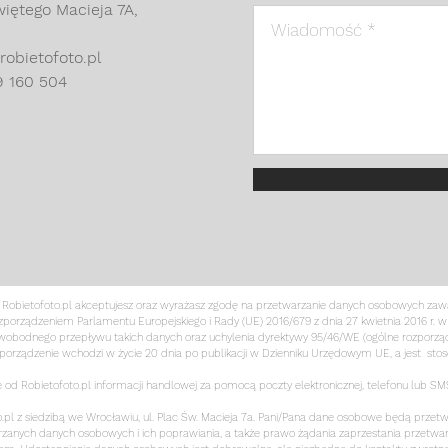
więtego Macieja 7A,
robietofoto.pl
9 160 504
e Robietofoto.pl akceptujesz oraz wyrażasz zgodę na przetwarzanie danych osobowych zaw
porządzeniem Parlamentu Europejskiego i Rady (UE) 2016/679 z dnia 27 kwietnia 2016 r. w
obodnego przepływu takich danych oraz uchylenia dyrektywy 95/46/WE (ogólne rozporządze
zporządzenie wchodzi w życie 20 dnia po publikacji w Dzienniku Urzędowym UE, a jest sto
 Robietofoto.pl informacji handlowej za pomocą poczty elektronicznej, telefonu lub SM
o.pl z siedzibą we Wrocławiu, ul. Plac Św. Macieja 7a. Pani/Pana dane osobowe będą prz
rzanych danych osobowych i ich poprawiania, a także prawo żądania zaprzestania przetwar