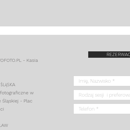
REZERWACJ
TOFOTO.PL -
Kasia
ŚLĄSKA
 fotograficzne w
 Śląskiej - Plac
ci
ŁAW