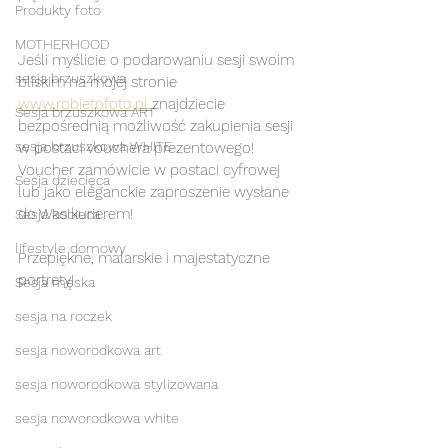
Produkty foto
MOTHERHOOD
Jeśli myślicie o podarowaniu sesji swoim 
sesja brzuszkowa
bliskim na mojej stronie 
www.robietofoto.pl 
znajdziecie 
Sesja brzuszkowa ART
bezpośrednią możliwość zakupienia sesji 
sesja brzuszkowa WHITE
w postaci vouchera prezentowego! 
Voucher zamówicie w postaci cyfrowej 
Sesja dziecięca
lub jako eleganckie zaproszenie wysłane 
do Was kurierem! 
Sesja kobieca
lifestyle domowy
Przepiękne, malarskie i majestatyczne 
portrety!
Sesja męska
sesja na roczek
sesja noworodkowa art
sesja noworodkowa stylizowana
sesja noworodkowa white