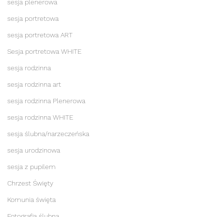
sesja plenerowa
sesja portretowa
sesja portretowa ART
Sesja portretowa WHITE
sesja rodzinna
sesja rodzinna art
sesja rodzinna Plenerowa
sesja rodzinna WHITE
sesja ślubna/narzeczeńska
sesja urodzinowa
sesja z pupilem
Chrzest Święty
Komunia święta
Fotografia ślubna