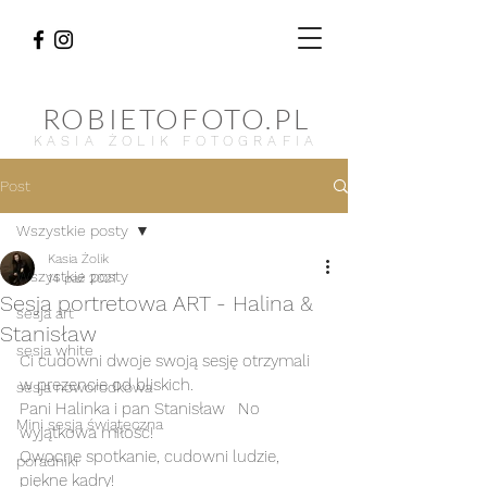
ROBIETOFOTO.PL
KASIA ŻOLIK FOTOGRAFIA
Post
Wszystkie posty
Kasia Żolik
Wszystkie posty
14 paź 2021
Sesja portretowa ART - Halina &
sesja art
Stanisław
sesja white
Ci cudowni dwoje swoją sesję otrzymali 
w prezencie od bliskich. 
sesja noworodkowa
Pani Halinka i pan Stanisław   No 
Mini sesja świąteczna
wyjątkowa miłość!
Owocne spotkanie, cudowni ludzie, 
poradniki
piękne kadry! 