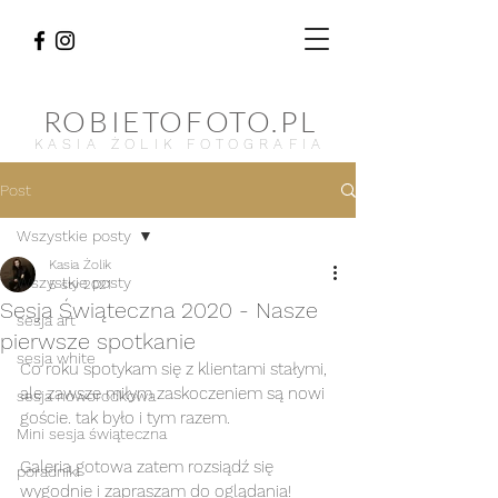
ROBIETOFOTO.PL
KASIA ŻOLIK FOTOGRAFIA
Post
Wszystkie posty
Kasia Żolik
Wszystkie posty
5 sty 2021
Sesja Świąteczna 2020 - Nasze
sesja art
pierwsze spotkanie
sesja white
Co roku spotykam się z klientami stałymi, 
ale zawsze miłym zaskoczeniem są nowi 
sesja noworodkowa
goście. tak było i tym razem. 
Mini sesja świąteczna
Galeria gotowa zatem rozsiądź się 
poradniki
wygodnie i zapraszam do oglądania! 