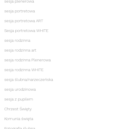
sesja plenerowa
sesja portretowa
sesja portretowa ART
Sesja portretowa WHITE
sesja rodzinna
sesja rodzinna art
sesja rodzinna Plenerowa
sesja rodzinna WHITE
sesja ślubna/narzeczeńska
sesja urodzinowa
sesja z pupilem
Chrzest Święty
Komunia święta
Fotografia ślubna