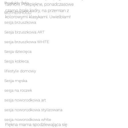
Produkty foto
fashion. Przepiękne, ponadczasowe 
czarno białe kadry, na przemian z 
MOTHERHOOD
kolorowymi klasykami. Uwielbiam! 
sesja brzuszkowa
Sesja brzuszkowa ART
sesja brzuszkowa WHITE
Sesja dziecięca
Sesja kobieca
lifestyle domowy
Sesja męska
sesja na roczek
sesja noworodkowa art
sesja noworodkowa stylizowana
sesja noworodkowa white
Piękna mama spodziewająca się 