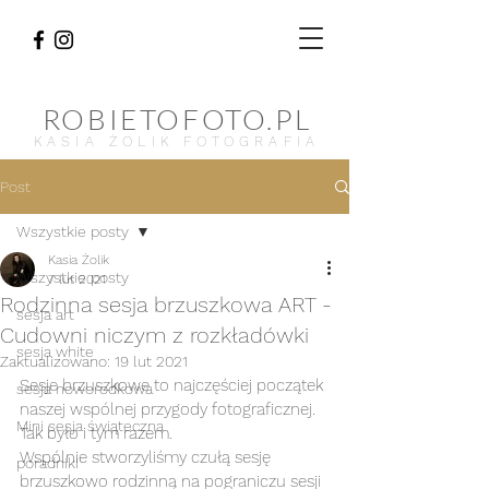
ROBIETOFOTO.PL
KASIA ŻOLIK FOTOGRAFIA
Post
Wszystkie posty
Kasia Żolik
Wszystkie posty
7 lut 2021
Rodzinna sesja brzuszkowa ART -
sesja art
Cudowni niczym z rozkładówki
sesja white
Zaktualizowano:
19 lut 2021
Sesje brzuszkowe to najczęściej początek 
sesja noworodkowa
naszej wspólnej przygody fotograficznej.
Mini sesja świąteczna
Tak było i tym razem. 
Wspólnie stworzyliśmy czułą sesję 
poradniki
brzuszkowo rodzinną na pograniczu sesji 