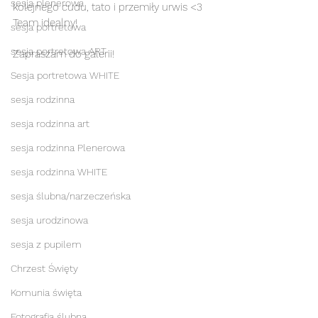
sesja plenerowa
kolejnego cudu, tato i przemiły urwis <3  
Team idealny! 
sesja portretowa
sesja portretowa ART
Zapraszam do galerii!
Sesja portretowa WHITE
sesja rodzinna
sesja rodzinna art
sesja rodzinna Plenerowa
sesja rodzinna WHITE
sesja ślubna/narzeczeńska
sesja urodzinowa
sesja z pupilem
Chrzest Święty
Komunia święta
Fotografia ślubna