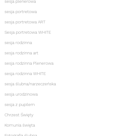
sesja plenerowa
sesja portretowa
sesja portretowa ART
Sesja portretowa WHITE
sesja rodzinna
sesja rodzinna art
sesja rodzinna Plenerowa
sesja rodzinna WHITE
sesja ślubna/narzeczeńska
sesja urodzinowa
sesja z pupilem
Chrzest Święty
Komunia święta
Fotografia ślubna