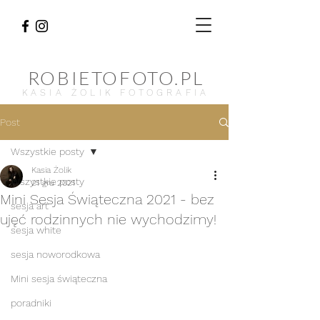
ROBIETOFOTO.PL
KASIA ŻOLIK FOTOGRAFIA
Post
Wszystkie posty
Kasia Żolik
Wszystkie posty
21 gru 2021
Mini Sesja Świąteczna 2021 - bez
sesja art
ujęć rodzinnych nie wychodzimy!
sesja white
sesja noworodkowa
Mini sesja świąteczna
poradniki