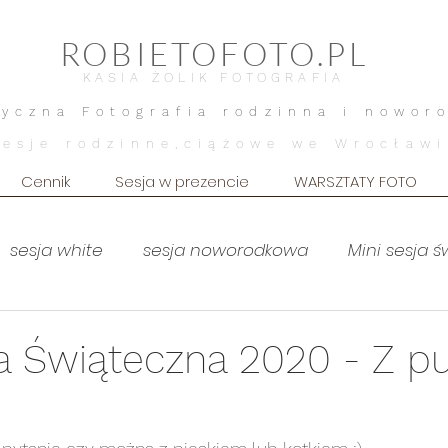
ROBIETOFOTO.PL
KASIA ŻOLIK FOTOGRAFIA
tyczna Fotografia rodzinna i nowor
Sesje rodzinne,ciążowe we Wrocławi
Cennik
Sesja w prezencie
WARSZTATY FOTO
sesja white
sesja noworodkowa
Mini sesja 
MOTHERHOOD
sesja brzuszkowa
Sesja brz
ja Świąteczna 2020 - Z p
!
Sesja dziecięca
Sesja kobieca
lifestyle dom