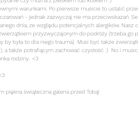
 pytanie czy można z pieskiem lub kotkiem :) 
ewnymi warunkami. Po pierwsze musicie to ustalić prz
noworodkowa art
sesja noworodkowa stylizowana
zczarowań - jednak zazwyczaj nie ma przeciwskazań. Ses
danego dnia, ze względu potencjalnych alergików. Nasz
 zwierzątkiem przyzwyczajonym do podróży (trzeba go 
sesja plenerowa
sesja portretowa
sesja p
y by była to dla niego trauma)  Musi być także zwierzą
ek!), a także potrafiącym zachować czystość :)  No i musi
onka rodziny  <3
sesja rodzinna
sesja rodzinna art
sesja rodz
<3 
esja ślubna/narzeczeńska
sesja urodzinowa
se
m piękna świąteczna galeria przed Tobą! 