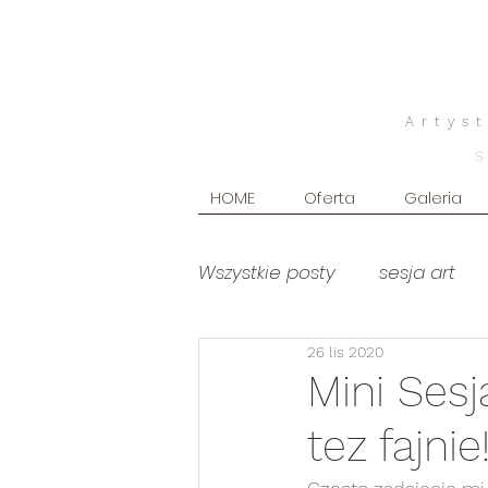
Artys
HOME
Oferta
Galeria
Wszystkie posty
sesja art
26 lis 2020
poradniki
Produkty foto
Mini Ses
tez fajnie
sesja brzuszkowa WHITE