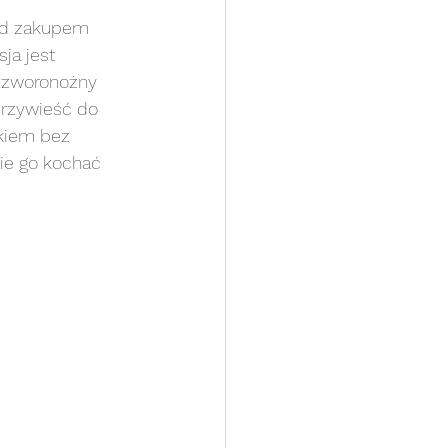
ed zakupem 
ja jest 
 czworonożny 
przywieść do 
ortretowa ART
tkiem bez 
cie go kochać 
inna Plenerowa
sja z pupilem