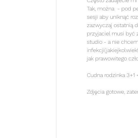
Często zadajecie mi
Tak, można  - pod p
sesja na roczek
sesja 
sesji aby uniknąć ro
zazwyczaj ostatnią 
przyjaciel musi być
sesja noworodkowa white
studio - a nie chcem
infekcji(jakiejkolwi
jak prawowitego czł
Sesja portretowa WHITE
Cudna rodzinka 3+1 
sesja rodzinna WHITE
s
Zdjęcia gotowe, zate
Chrzest Święty