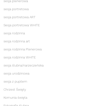
sesja plenerowa
sesja portretowa
sesja portretowa ART
Sesja portretowa WHITE
sesja rodzinna
sesja rodzinna art
sesja rodzinna Plenerowa
sesja rodzinna WHITE
sesja ślubna/narzeczeńska
sesja urodzinowa
sesja z pupilem
Chrzest Święty
Komunia święta
Fotografia ślubna