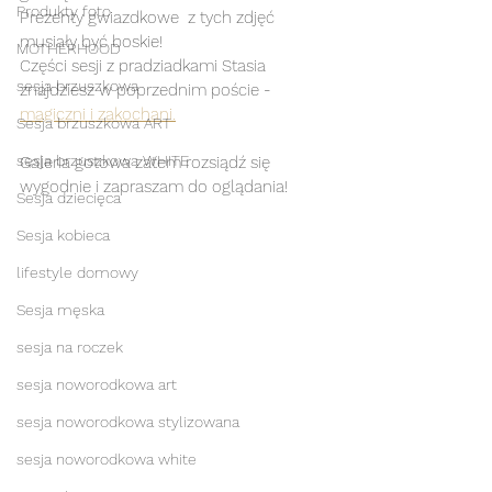
Produkty foto
Prezenty gwiazdkowe  z tych zdjęć 
musiały być boskie! 
MOTHERHOOD
Części sesji z pradziadkami Stasia 
sesja brzuszkowa
znajdziesz w poprzednim poście - 
magiczni i zakochani.
Sesja brzuszkowa ART
sesja brzuszkowa WHITE
Galeria gotowa zatem rozsiądź się 
wygodnie i zapraszam do oglądania! 
Sesja dziecięca
Sesja kobieca
lifestyle domowy
Sesja męska
sesja na roczek
sesja noworodkowa art
sesja noworodkowa stylizowana
sesja noworodkowa white