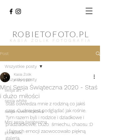
ROBIETOFOTO.PL
KASIA ŻOLIK FOTOGRAFIA
Post
Wszystkie posty
Kasia Żolik
Wszystkie posty
4 sty 2021
Mini Sesja Świąteczna 2020 - Staś
sesja art
i dużo miłości
sesja white
Staś odwiedza mnie z rodziną co jakiś 
czas. Cudnie jest podglądać jak rośnie.
sesja noworodkowa
Tym razem byli i rodzice i dziadkowe i 
Mini sesja świąteczna
pradziadkowie. Dużo  śmiechu, chaosu :D 
 i fajnych emocji zaowocowało piękną 
poradniki
galerią.