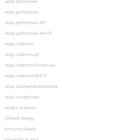
sesja plenerowa
sesja portretowa
sesja portretowa ART
Sesja portretowa WHITE
sesja rodzinna
sesja rodzinna art
sesja rodzinna Plenerowa
sesja rodzinna WHITE
sesja ślubna/narzeczeńska
sesja urodzinowa
sesja z pupilem
Chrzest Święty
Komunia święta
Fotografia ślubna