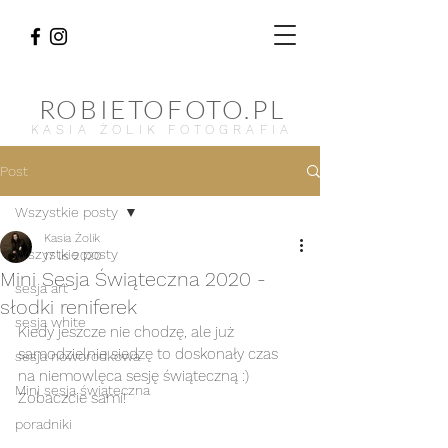
ROBIETOFOTO.PL
KASIA ŻOLIK FOTOGRAFIA
Post
Wszystkie posty
Kasia Żolik
Wszystkie posty
17 lis 2020
Mini Sesja Świąteczna 2020 -
sesja art
słodki reniferek
sesja white
Kiedy jeszcze nie chodzę, ale już 
samodzielnie siedzę to doskonały czas 
sesja noworodkowa
na niemowlęca sesję świąteczną :) 
Mini sesja świąteczna
Zobaczcie sami! 
poradniki