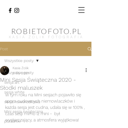
ROBIETOFOTO.PL
KASIA ŻOLIK FOTOGRAFIA
Post
Wszystkie posty
Kasia Żolik
Wszystkie posty
5 sty 2021
Mini Sesja Świąteczna 2020 -
sesja art
Słodki maluszek
sesja white
W tym roku na Mini sesjach pojawiło się 
sporo cudownych niemowlaczków i 
sesja noworodkowa
każda sesja jest cudna, udała się w 100% , 
Mini sesja świąteczna
czas sesji mimo iż mini -  był 
wystarczający, a atmosfera wyjątkowa!
poradniki