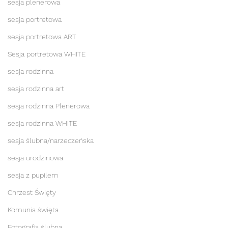
sesja plenerowa
sesja portretowa
sesja portretowa ART
Sesja portretowa WHITE
sesja rodzinna
sesja rodzinna art
sesja rodzinna Plenerowa
sesja rodzinna WHITE
sesja ślubna/narzeczeńska
sesja urodzinowa
sesja z pupilem
Chrzest Święty
Komunia święta
Fotografia ślubna