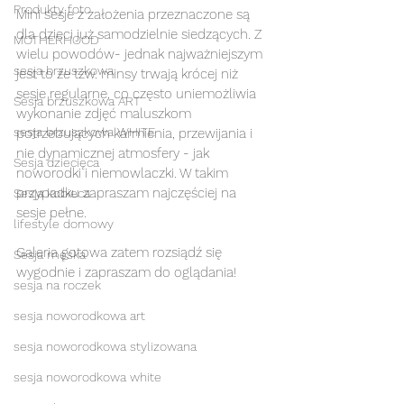
Produkty foto
Mini sesje z założenia przeznaczone są 
dla dzieci już samodzielnie siedzących. Z 
MOTHERHOOD
wielu powodów- jednak najważniejszym 
sesja brzuszkowa
jest to że tzw. minsy trwają krócej niż 
sesje regularne, co często uniemożliwia 
Sesja brzuszkowa ART
wykonanie zdjęć maluszkom 
sesja brzuszkowa WHITE
potrzebujących karmienia, przewijania i 
nie dynamicznej atmosfery - jak 
Sesja dziecięca
noworodki i niemowlaczki. W takim 
przypadku zapraszam najczęściej na 
Sesja kobieca
sesje pełne. 
lifestyle domowy
Galeria gotowa zatem rozsiądź się 
Sesja męska
wygodnie i zapraszam do oglądania! 
sesja na roczek
sesja noworodkowa art
sesja noworodkowa stylizowana
sesja noworodkowa white