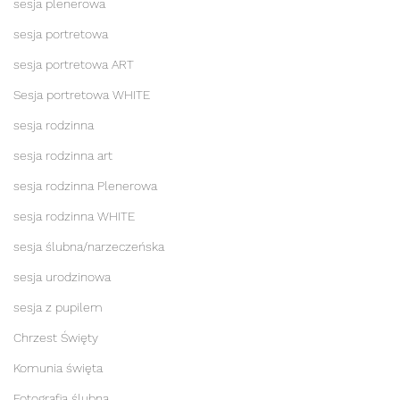
sesja plenerowa
sesja portretowa
sesja portretowa ART
Sesja portretowa WHITE
sesja rodzinna
sesja rodzinna art
sesja rodzinna Plenerowa
sesja rodzinna WHITE
sesja ślubna/narzeczeńska
sesja urodzinowa
sesja z pupilem
Chrzest Święty
Komunia święta
Fotografia ślubna