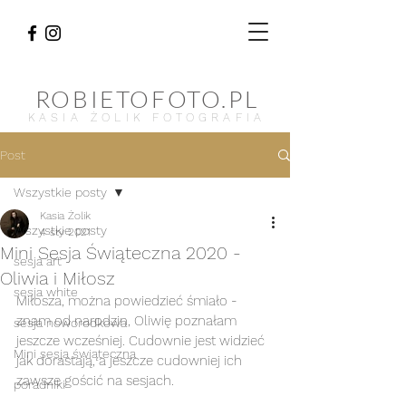
ROBIETOFOTO.PL
KASIA ŻOLIK FOTOGRAFIA
Post
Wszystkie posty
Kasia Żolik
Wszystkie posty
4 sty 2021
Mini Sesja Świąteczna 2020 -
sesja art
Oliwia i Miłosz
sesja white
Miłosza, można powiedzieć śmiało - 
znam od narodzin, Oliwię poznałam 
sesja noworodkowa
jeszcze wcześniej. Cudownie jest widzieć 
Mini sesja świąteczna
jak dorastają, a jeszcze cudowniej ich 
zawsze gościć na sesjach.
poradniki