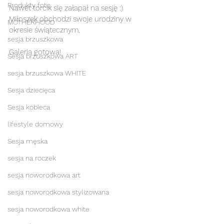
Produkty foto
Nawet torcik się załapał na sesję :) 
Miłoszek obchodzi swoje urodziny w 
MOTHERHOOD
okresie świątecznym. 
sesja brzuszkowa
Galeria gotowa! 
Sesja brzuszkowa ART
sesja brzuszkowa WHITE
Sesja dziecięca
Sesja kobieca
lifestyle domowy
Sesja męska
sesja na roczek
sesja noworodkowa art
sesja noworodkowa stylizowana
sesja noworodkowa white